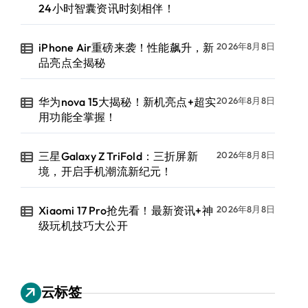
24小时智囊资讯时刻相伴！
iPhone Air重磅来袭！性能飙升，新
2026年8月8日
品亮点全揭秘
华为nova 15大揭秘！新机亮点+超实
2026年8月8日
用功能全掌握！
三星Galaxy Z TriFold：三折屏新
2026年8月8日
境，开启手机潮流新纪元！
Xiaomi 17 Pro抢先看！最新资讯+神
2026年8月8日
级玩机技巧大公开
云标签