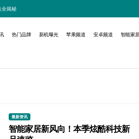
亮点全揭秘
功能全掌握！
，开启手机潮流新纪元！
讯
热门品牌
新机曝光
苹果频道
安卓频道
智能家
玩机技巧大公开
抢先大揭秘！
动态，一手全掌控！
，手机体验全面升级！
新黑科技亮点
管家速递前沿亮点抢先知
最新资讯
小时智囊资讯时刻相伴！
智能家居新风向！本季炫酷科技新