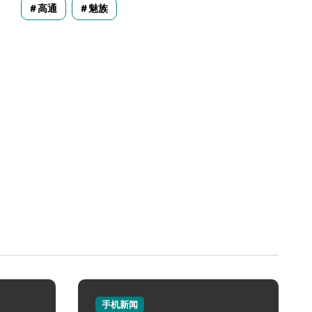
高通
魅族
手机新闻