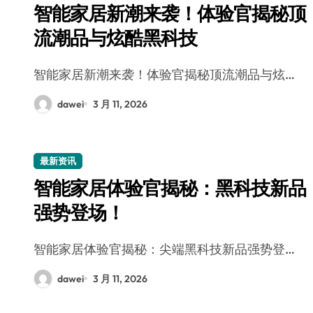
智能家居新潮来袭！体验官揭秘顶
流潮品与炫酷黑科技
智能家居新潮来袭！体验官揭秘顶流潮品与炫…
dawei
3 月 11, 2026
最新资讯
智能家居体验官揭秘：黑科技新品
强势登场！
智能家居体验官揭秘：尖端黑科技新品强势登…
dawei
3 月 11, 2026