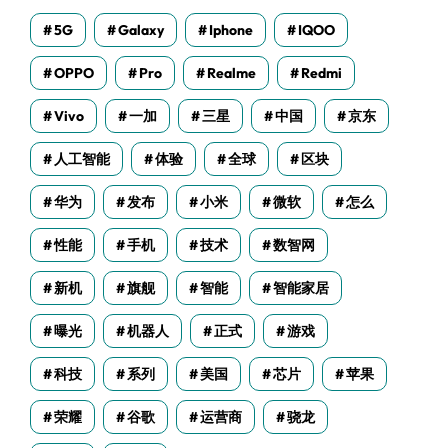
5G
Galaxy
Iphone
IQOO
OPPO
Pro
Realme
Redmi
Vivo
一加
三星
中国
京东
人工智能
体验
全球
区块
华为
发布
小米
微软
怎么
性能
手机
技术
数智网
新机
旗舰
智能
智能家居
曝光
机器人
正式
游戏
科技
系列
美国
芯片
苹果
荣耀
谷歌
运营商
骁龙