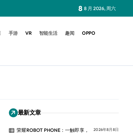
8
8 月 2026, 周六
居
手游
VR
智能生活
趣闻
OPPO
最新文章
荣耀ROBOT PHONE：一触即享，
2026年8月8日