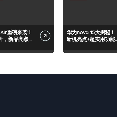
e Air重磅来袭！
华为nova 15大揭秘！
升，新品亮点全
新机亮点+超实用功能
全掌握！