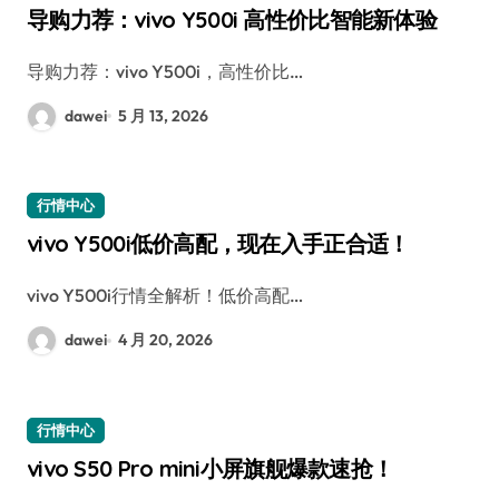
导购力荐：vivo Y500i 高性价比智能新体验
导购力荐：vivo Y500i，高性价比…
dawei
5 月 13, 2026
行情中心
vivo Y500i低价高配，现在入手正合适！
vivo Y500i行情全解析！低价高配…
dawei
4 月 20, 2026
行情中心
vivo S50 Pro mini小屏旗舰爆款速抢！