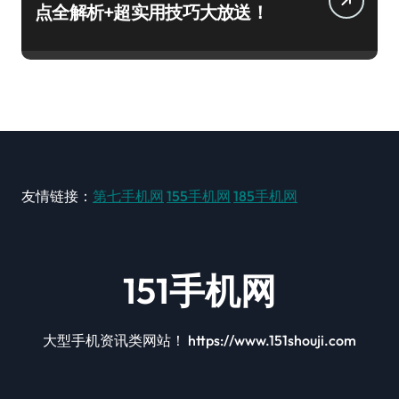
点全解析+超实用技巧大放送！
友情链接：
第七手机网
155手机网
185手机网
151手机网
大型手机资讯类网站！ https://www.151shouji.com