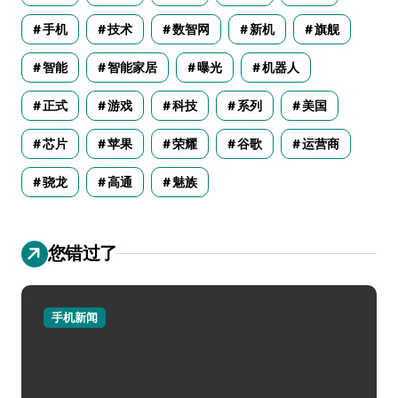
手机
技术
数智网
新机
旗舰
智能
智能家居
曝光
机器人
正式
游戏
科技
系列
美国
芯片
苹果
荣耀
谷歌
运营商
骁龙
高通
魅族
您错过了
手机新闻