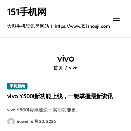
跳
151手机网
转
到
内
大型手机资讯类网站！ https://www.151shouji.com
容
vivo
首页
vivo
手机新闻
vivo Y500i新功能上线，一键掌握最新资讯
vivo Y500i资讯速递：实用功能更…
dawei
6 月 20, 2026