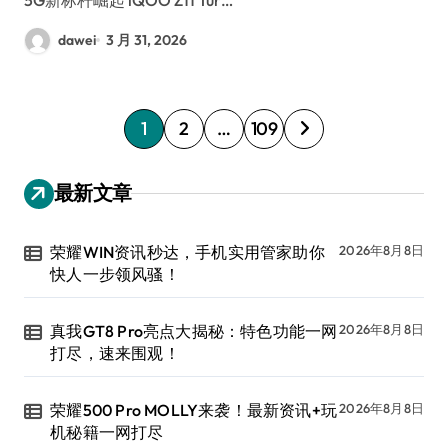
dawei
3 月 31, 2026
文
1
2
…
109
章
分
最新文章
页
荣耀WIN资讯秒达，手机实用管家助你
2026年8月8日
快人一步领风骚！
真我GT8 Pro亮点大揭秘：特色功能一网
2026年8月8日
打尽，速来围观！
荣耀500 Pro MOLLY来袭！最新资讯+玩
2026年8月8日
机秘籍一网打尽