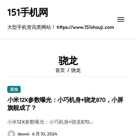
跳
151手机网
转
到
内
大型手机资讯类网站！ https://www.151shouji.com
容
骁龙
首页
骁龙
其他
小米12X参数曝光：小巧机身+骁龙870，小屏
旗舰成了？
小米12X参数曝光：小巧机身+骁龙870…
dawei
6 月 10, 2024