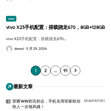
vivo
vivo X23手机配置：搭载骁龙670，8GB+128GB
vivo X23手机配置：搭载骁龙670…
dawei
5 月 29, 2024
文
1
2
…
91
章
分
最新文章
页
荣耀WIN资讯秒达，手机实用管家助你
2026年8月8日
快人一步领风骚！