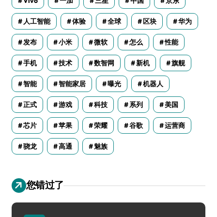
Vivo
一加
三星
中国
京东
人工智能
体验
全球
区块
华为
发布
小米
微软
怎么
性能
手机
技术
数智网
新机
旗舰
智能
智能家居
曝光
机器人
正式
游戏
科技
系列
美国
芯片
苹果
荣耀
谷歌
运营商
骁龙
高通
魅族
您错过了