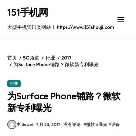
跳
151手机网
转
到
内
大型手机资讯类网站！ https://www.151shouji.com
容
首页
5G频道
行业
2017
为Surface Phone铺路？微软新专利曝光
行业
为Surface Phone铺路？微软
新专利曝光
由 dawei
7 月 23, 2017
没有评论
#
微软
#
曝光
#
设备