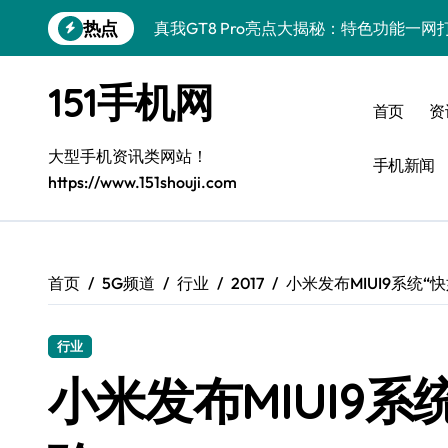
跳
热点
真我GT8 Pro亮点大揭秘：特色功能一
转
到
荣耀500 Pro MOLLY来袭！最新资讯+
内
151手机网
容
OPPO Find X9 Pro深度揭秘：亮点
首页
资
vivo S50 Pro mini来袭！小屏旗舰，
大型手机资讯类网站！
手机新闻
https://www.151shouji.com
REDMI K90深度揭秘：超强配置亮点，
三星W26资讯速递：智领未来，一键解锁
华为nova 15 Ultra新功能解锁，限时优
首页
5G频道
行业
2017
小米发布MIUI9系统“
三星Galaxy Z Fold7：创新科技赋能
行业
iPhone 17e重磅来袭！深度揭秘性能配
小米发布MIUI9系
荣耀WIN资讯秒达，手机实用管家助你快