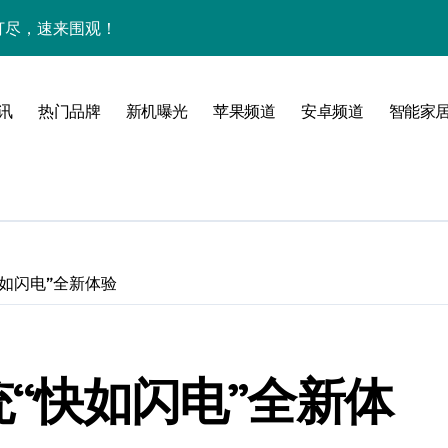
网打尽，速来围观！
玩机秘籍一网打尽
全解析+超实用技巧大放送！
讯
热门品牌
新机曝光
苹果频道
安卓频道
智能家
亮点速览一触即发！
一文全掌握！
科技新魅力！
惠速来把握！
快如闪电”全新体验
，折叠旗舰一手掌控！
置升级新亮点
统“快如闪电”全新体
人一步领风骚！