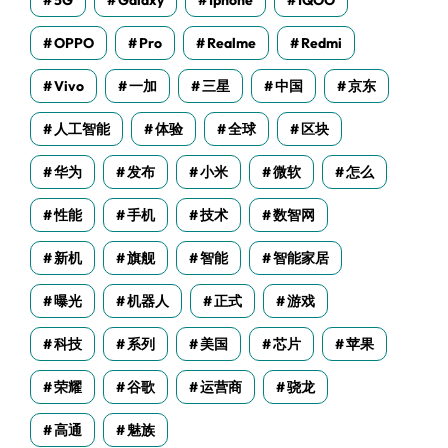
5G
Galaxy
Iphone
IQOO
OPPO
Pro
Realme
Redmi
Vivo
一加
三星
中国
京东
人工智能
体验
全球
区块
华为
发布
小米
微软
怎么
性能
手机
技术
数智网
新机
旗舰
智能
智能家居
曝光
机器人
正式
游戏
科技
系列
美国
芯片
苹果
荣耀
谷歌
运营商
骁龙
高通
魅族