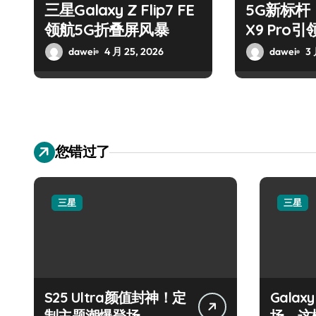
三星Galaxy Z Flip7 FE
5G新标杆！
领航5G折叠屏风暴
X9 Pro
潮
dawei
4 月 25, 2026
dawei
3 
您错过了
三星
三星
S25 Ultra颜值封神！定
Galax
制主题潮爆登场
场，这