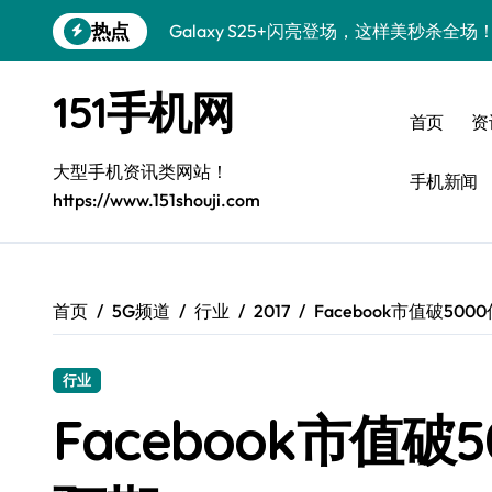
跳
热点
Galaxy S25+闪亮登场，这样美秒杀全场
转
到
Galaxy S24+惊艳登场，解锁手机美颜新
内
151手机网
容
Galaxy S26+颜值爆升！机皇美颜秘籍大
首页
资
Galaxy A56 5G登场，时尚旗舰新体验！
大型手机资讯类网站！
手机新闻
https://www.151shouji.com
三星Galaxy S26发布：个性美化全攻略
Galaxy S25美颜密码：秒变个性酷机！
Galaxy C55 5G焕新秘籍：潮流定制玩出
首页
5G频道
行业
2017
Facebook市值破50
Galaxy C55 5G登场，演绎三星美学新巅
行业
Galaxy Z Flip6：折叠新潮，炫美随行
Facebook市值破
S25 Ultra颜值封神！定制主题潮爆登场