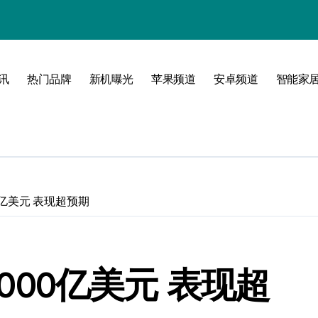
！
境界！
公开
讯
热门品牌
新机曝光
苹果频道
安卓频道
智能家
圈
00亿美元 表现超预期
峰！
5000亿美元 表现超