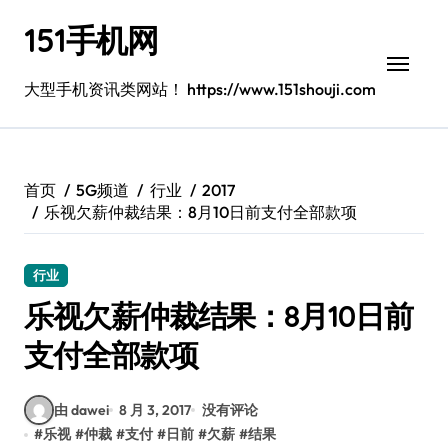
跳
151手机网
转
到
内
大型手机资讯类网站！ https://www.151shouji.com
容
首页
5G频道
行业
2017
乐视欠薪仲裁结果：8月10日前支付全部款项
行业
乐视欠薪仲裁结果：8月10日前
支付全部款项
由 dawei
8 月 3, 2017
没有评论
#
乐视
#
仲裁
#
支付
#
日前
#
欠薪
#
结果