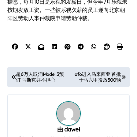
据悉，每月10日是乐视的发薪日，但今年7月乐视未
按期发放工资。一些被乐视欠薪的员工遂向北京朝
阳区劳动人事仲裁院申请劳动仲裁。
文
超6万人取消Model 3预
ofo进入马来西亚 首批
订 马斯克并不担心
于马六甲投放500辆
章
导
航
由
dawei