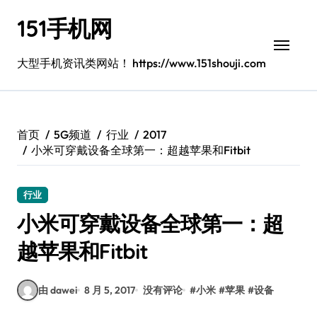
跳
151手机网
转
到
内
大型手机资讯类网站！ https://www.151shouji.com
容
首页
5G频道
行业
2017
小米可穿戴设备全球第一：超越苹果和Fitbit
行业
小米可穿戴设备全球第一：超
越苹果和Fitbit
由 dawei
8 月 5, 2017
没有评论
#
小米
#
苹果
#
设备