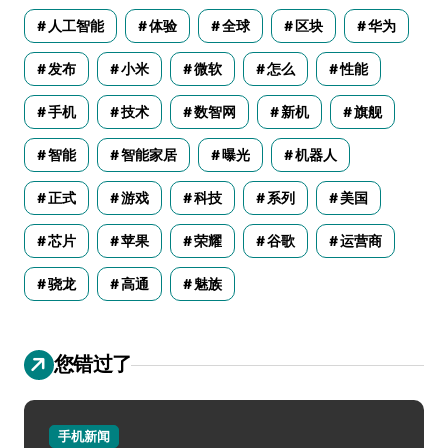
人工智能
体验
全球
区块
华为
发布
小米
微软
怎么
性能
手机
技术
数智网
新机
旗舰
智能
智能家居
曝光
机器人
正式
游戏
科技
系列
美国
芯片
苹果
荣耀
谷歌
运营商
骁龙
高通
魅族
您错过了
手机新闻