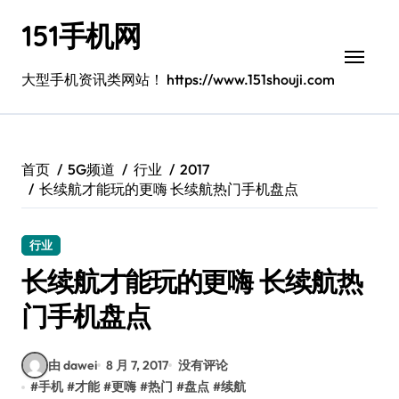
跳
151手机网
转
到
内
大型手机资讯类网站！ https://www.151shouji.com
容
首页
5G频道
行业
2017
长续航才能玩的更嗨 长续航热门手机盘点
行业
长续航才能玩的更嗨 长续航热
门手机盘点
由 dawei
8 月 7, 2017
没有评论
#
手机
#
才能
#
更嗨
#
热门
#
盘点
#
续航