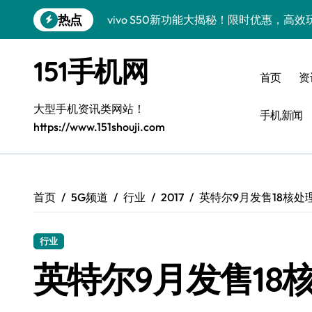
跳
热点
vivo S50新功能大揭秘！限时优惠，高
转
到
小米17 Pro重磅来袭，实用功能大揭秘速
内
151手机网
容
三星Galaxy Z Fold7抢先曝光，手机
首页
资
三星Galaxy S26震撼来袭，创新科技亮
大型手机资讯类网站！
手机新闻
https://www.151shouji.com
S25 Ultra颜值封神！定制主题潮爆登场
Galaxy S25+闪亮登场，这样美秒杀全场
Galaxy S24+惊艳登场，解锁手机美颜新
首页
5G频道
行业
2017
英特尔9月发售18核处理
Galaxy S26+颜值爆升！机皇美颜秘籍大
行业
Galaxy A56 5G登场，时尚旗舰新体验！
英特尔9月发售18
三星Galaxy Z TriFold：三折一触，未