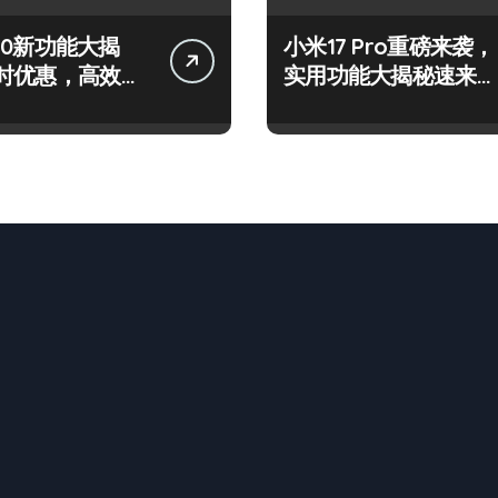
 S50新功能大揭
小米17 Pro重磅来袭，
时优惠，高效玩
实用功能大揭秘速来围
在此！
观！