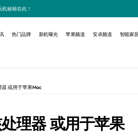
效玩机秘籍在此！
来围观！
管家带你揭秘惊艳新亮点！
讯
热门品牌
新机曝光
苹果频道
安卓频道
智能家
点全揭秘！
！
境界！
器 或用于苹果Mac
公开
核处理器 或用于苹果
来科技掌中新境！