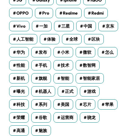
5G
Galaxy
Iphone
IQOO
OPPO
Pro
Realme
Redmi
Vivo
一加
三星
中国
京东
人工智能
体验
全球
区块
华为
发布
小米
微软
怎么
性能
手机
技术
数智网
新机
旗舰
智能
智能家居
曝光
机器人
正式
游戏
科技
系列
美国
芯片
苹果
荣耀
谷歌
运营商
骁龙
高通
魅族