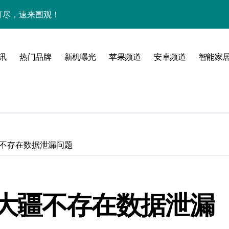
网打尽，速来围观！
玩机秘籍一网打尽
全解析+超实用技巧大放送！
讯
热门品牌
新机曝光
苹果频道
安卓频道
智能家
亮点速览一触即发！
一文全掌握！
科技新魅力！
惠速来把握！
不存在数据泄漏问题
，折叠旗舰一手掌控！
置升级新亮点
大疆不存在数据泄漏
人一步领风骚！