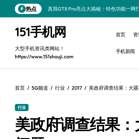
跳
热点
真我GT8 Pro亮点大揭秘：特色功能一
转
到
荣耀500 Pro MOLLY来袭！最新资讯+
内
151手机网
容
OPPO Find X9 Pro深度揭秘：亮点
首页
资
vivo S50 Pro mini来袭！小屏旗舰，
大型手机资讯类网站！
手机新闻
https://www.151shouji.com
REDMI K90深度揭秘：超强配置亮点，
三星W26资讯速递：智领未来，一键解锁
华为nova 15 Ultra新功能解锁，限时优
首页
5G频道
行业
2017
美政府调查结果：大疆
三星Galaxy Z Fold7：创新科技赋能
行业
iPhone 17e重磅来袭！深度揭秘性能配
美政府调查结果：
荣耀WIN资讯秒达，手机实用管家助你快