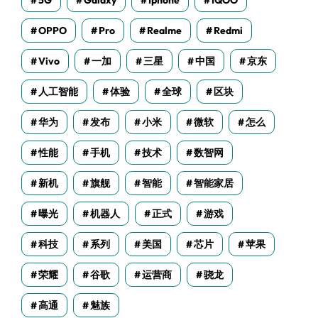
5G
Galaxy
Iphone
IQOO
OPPO
Pro
Realme
Redmi
Vivo
一加
三星
中国
京东
人工智能
体验
全球
区块
华为
发布
小米
微软
怎么
性能
手机
技术
数智网
新机
旗舰
智能
智能家居
曝光
机器人
正式
游戏
科技
系列
美国
芯片
苹果
荣耀
谷歌
运营商
骁龙
高通
魅族