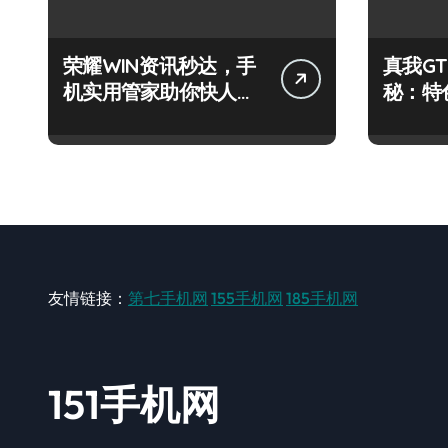
荣耀WIN资讯秒达，手
真我GT
机实用管家助你快人一
秘：特
步领风骚！
尽，速
友情链接：
第七手机网
155手机网
185手机网
151手机网