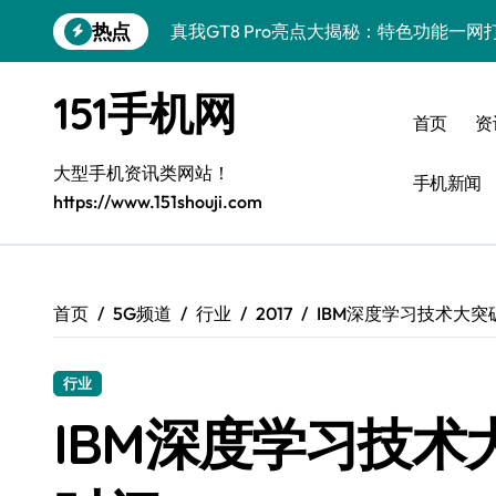
跳
热点
真我GT8 Pro亮点大揭秘：特色功能一
转
到
荣耀500 Pro MOLLY来袭！最新资讯+
内
151手机网
容
OPPO Find X9 Pro深度揭秘：亮点
首页
资
vivo S50 Pro mini来袭！小屏旗舰，
大型手机资讯类网站！
手机新闻
https://www.151shouji.com
REDMI K90深度揭秘：超强配置亮点，
三星W26资讯速递：智领未来，一键解锁
华为nova 15 Ultra新功能解锁，限时优
首页
5G频道
行业
2017
IBM深度学习技术大突
三星Galaxy Z Fold7：创新科技赋能
行业
iPhone 17e重磅来袭！深度揭秘性能配
IBM深度学习技术
荣耀WIN资讯秒达，手机实用管家助你快