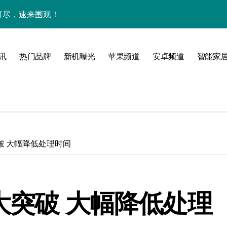
网打尽，速来围观！
玩机秘籍一网打尽
全解析+超实用技巧大放送！
讯
热门品牌
新机曝光
苹果频道
安卓频道
智能家
亮点速览一触即发！
一文全掌握！
科技新魅力！
惠速来把握！
破 大幅降低处理时间
，折叠旗舰一手掌控！
置升级新亮点
大突破 大幅降低处理
人一步领风骚！