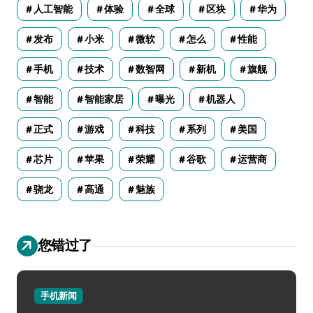
人工智能
体验
全球
区块
华为
发布
小米
微软
怎么
性能
手机
技术
数智网
新机
旗舰
智能
智能家居
曝光
机器人
正式
游戏
科技
系列
美国
芯片
苹果
荣耀
谷歌
运营商
骁龙
高通
魅族
您错过了
手机新闻