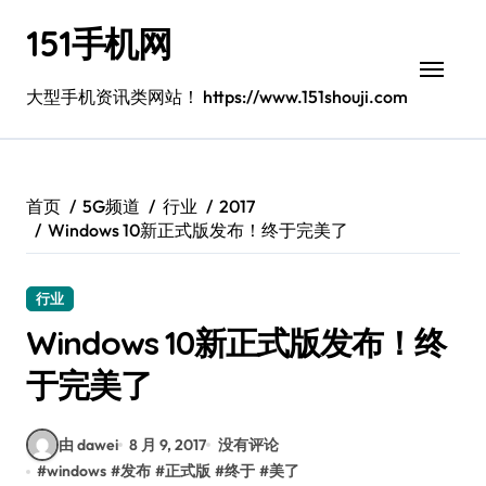
跳
151手机网
转
到
内
大型手机资讯类网站！ https://www.151shouji.com
容
首页
5G频道
行业
2017
Windows 10新正式版发布！终于完美了
行业
Windows 10新正式版发布！终
于完美了
由 dawei
8 月 9, 2017
没有评论
#
windows
#
发布
#
正式版
#
终于
#
美了