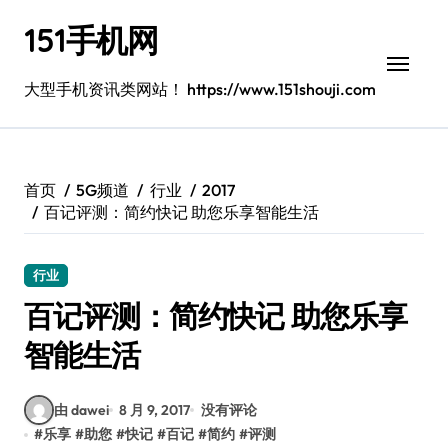
跳
151手机网
转
到
内
大型手机资讯类网站！ https://www.151shouji.com
容
首页
5G频道
行业
2017
百记评测：简约快记 助您乐享智能生活
行业
百记评测：简约快记 助您乐享
智能生活
由 dawei
8 月 9, 2017
没有评论
#
乐享
#
助您
#
快记
#
百记
#
简约
#
评测