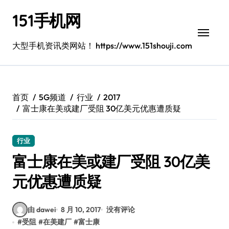
跳
151手机网
转
到
内
大型手机资讯类网站！ https://www.151shouji.com
容
首页
5G频道
行业
2017
富士康在美或建厂受阻 30亿美元优惠遭质疑
行业
富士康在美或建厂受阻 30亿美
元优惠遭质疑
由 dawei
8 月 10, 2017
没有评论
#
受阻
#
在美建厂
#
富士康