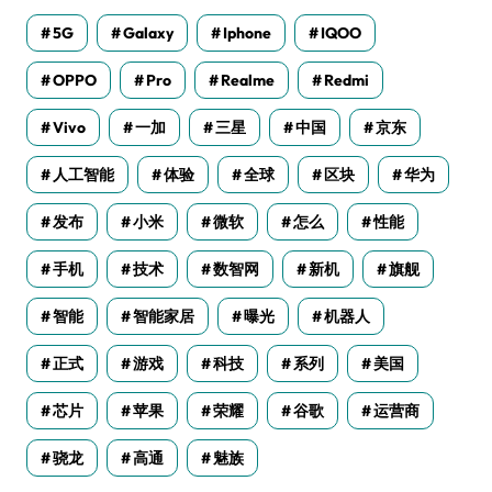
5G
Galaxy
Iphone
IQOO
OPPO
Pro
Realme
Redmi
Vivo
一加
三星
中国
京东
人工智能
体验
全球
区块
华为
发布
小米
微软
怎么
性能
手机
技术
数智网
新机
旗舰
智能
智能家居
曝光
机器人
正式
游戏
科技
系列
美国
芯片
苹果
荣耀
谷歌
运营商
骁龙
高通
魅族