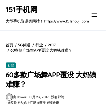
跳
151手机网
转
到
内
大型手机资讯类网站！ https://www.151shouji.com
容
首页
5G频道
行业
2017
60多款广场舞APP覆没 大妈钱难赚？
行业
60多款广场舞APP覆没 大妈钱
难赚？
由 dawei
10 月 23, 2017
没有评论
#
多款
#
大妈
#
广场
#
覆没
#
钱难赚