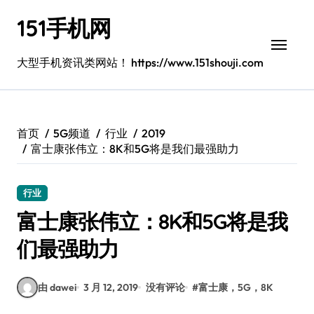
跳
151手机网
转
到
内
大型手机资讯类网站！ https://www.151shouji.com
容
首页
5G频道
行业
2019
富士康张伟立：8K和5G将是我们最强助力
行业
富士康张伟立：8K和5G将是我
们最强助力
由 dawei
3 月 12, 2019
没有评论
#
富士康，5G，8K