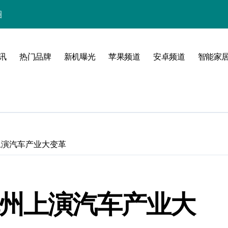
圈
峰！
讯
热门品牌
新机曝光
苹果频道
安卓频道
智能家
章
选
尚
上演汽车产业大变革
杭州上演汽车产业大