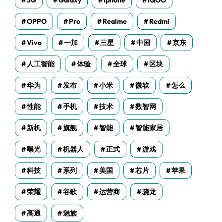
5G
Galaxy
Iphone
IQOO
OPPO
Pro
Realme
Redmi
Vivo
一加
三星
中国
京东
人工智能
体验
全球
区块
华为
发布
小米
微软
怎么
性能
手机
技术
数智网
新机
旗舰
智能
智能家居
曝光
机器人
正式
游戏
科技
系列
美国
芯片
苹果
荣耀
谷歌
运营商
骁龙
高通
魅族