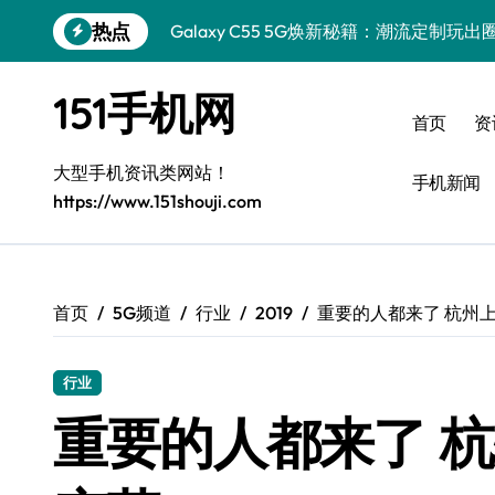
跳
热点
Galaxy C55 5G焕新秘籍：潮流定制玩出
转
到
Galaxy C55 5G登场，演绎三星美学新巅
内
151手机网
容
Galaxy Z Flip6：折叠新潮，炫美随行
首页
资
Z Fold6折叠屏美学家，解锁高阶玩法
大型手机资讯类网站！
手机新闻
https://www.151shouji.com
Galaxy Z Fold6：折叠新风尚，美学新篇
Galaxy S25+潮酷登场，定制你的美学之
Galaxy C55 5G登场，个性定制潮启新风
首页
5G频道
行业
2019
重要的人都来了 杭州
A56 5G潮美新定义：个性美学一键解锁
行业
三星Galaxy S26发布：个性美化全攻略
重要的人都来了 