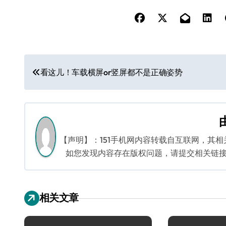
文
看这儿！车载横屏or竖屏都不是正确姿势
章
导
航
【声明】：151手机网内容转载自互联网，其
如您发现内容存在版权问题，请提交相关链接至邮箱
相关文章