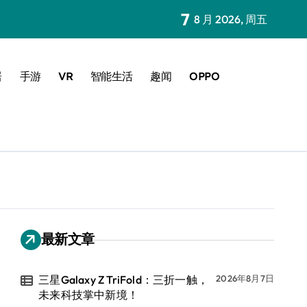
7
8 月 2026, 周五
居
手游
VR
智能生活
趣闻
OPPO
最新文章
三星Galaxy Z TriFold：三折一触，
2026年8月7日
未来科技掌中新境！