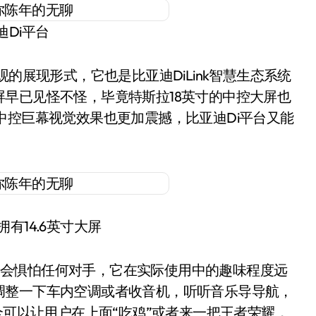
迪Di平台
观的展现形式，它也是比亚迪DiLink智慧生态系统
早已见怪不怪，毕竟特斯拉18英寸的中控大屏也
中控巨幕视觉效果也更加震撼，比亚迪Di平台又能
拥有14.6英寸大屏
不会惧怕任何对手，它在实际使用中的趣味程度远
调整一下车内空调或者收音机，听听音乐导导航，
全可以让用户在上面“吃鸡”或者来一把王者荣耀，