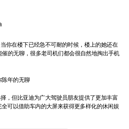
迪
能催的无聊，很多老司机们都会很自然地掏出手机
择，但比亚迪为广大驾驶员朋友提供了更加丰富
完全可以借助车内的大屏来获得更多样化的休闲娱