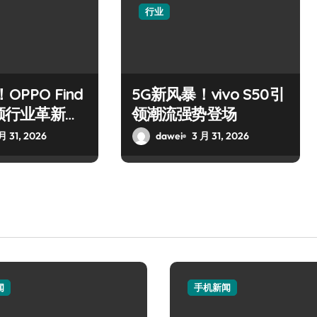
行业
OPPO Find
5G新风暴！vivo S50引
引领行业革新风
领潮流强势登场
月 31, 2026
dawei
3 月 31, 2026
闻
手机新闻