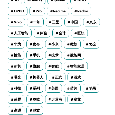
5G
Galaxy
Iphone
IQOO
OPPO
Pro
Realme
Redmi
Vivo
一加
三星
中国
京东
人工智能
体验
全球
区块
华为
发布
小米
微软
怎么
性能
手机
技术
数智网
新机
旗舰
智能
智能家居
曝光
机器人
正式
游戏
科技
系列
美国
芯片
苹果
荣耀
谷歌
运营商
骁龙
高通
魅族