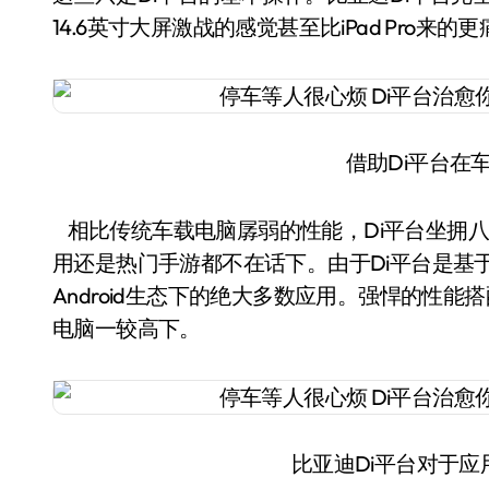
14.6英寸大屏激战的感觉甚至比iPad Pro来的
借助Di平台在
相比传统车载电脑孱弱的性能，Di平台坐拥八
用还是热门手游都不在话下。由于Di平台是基于A
Android生态下的绝大多数应用。强悍的性
电脑一较高下。
比亚迪Di平台对于