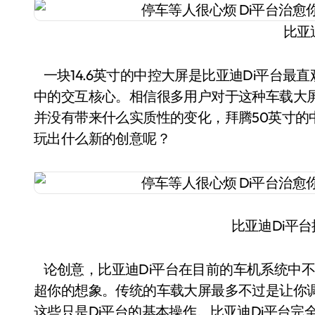
比亚
一块14.6英寸的中控大屏是比亚迪Di平台最直
中的交互核心。相信很多用户对于这种车载大屏
并没有带来什么实质性的变化，拜腾50英寸的
玩出什么新的创意呢？
比亚迪Di平台
论创意，比亚迪Di平台在目前的车机系统中
超你的想象。传统的车载大屏最多不过是让你
这些只是Di平台的基本操作。比亚迪Di平台完