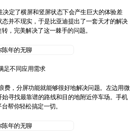
属性决定了横屏和竖屏状态下会产生巨大的体验差
状态并不现实，于是比亚迪提出了一套天才的解决
旋转，完美解决了这一棘手的问题。
满足不同应用需求
些浪费，分屏功能就能够很好地解决问题。左边用微
开始寻找最靠谱的路线和目的地附近停车场。手机
平台帮你轻松搞定一切。