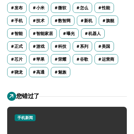
发布
小米
微软
怎么
性能
手机
技术
数智网
新机
旗舰
智能
智能家居
曝光
机器人
正式
游戏
科技
系列
美国
芯片
苹果
荣耀
谷歌
运营商
骁龙
高通
魅族
您错过了
手机新闻