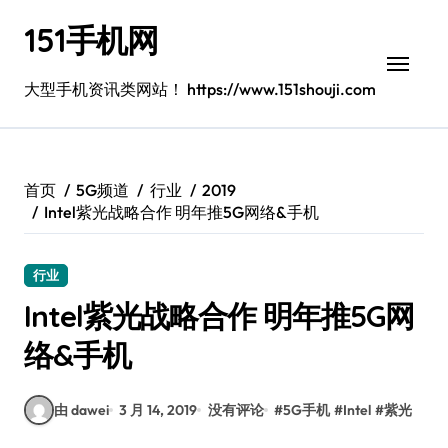
跳
151手机网
转
到
内
大型手机资讯类网站！ https://www.151shouji.com
容
首页
5G频道
行业
2019
Intel紫光战略合作 明年推5G网络&手机
行业
Intel紫光战略合作 明年推5G网
络&手机
由 dawei
3 月 14, 2019
没有评论
#
5G手机
#
Intel
#
紫光