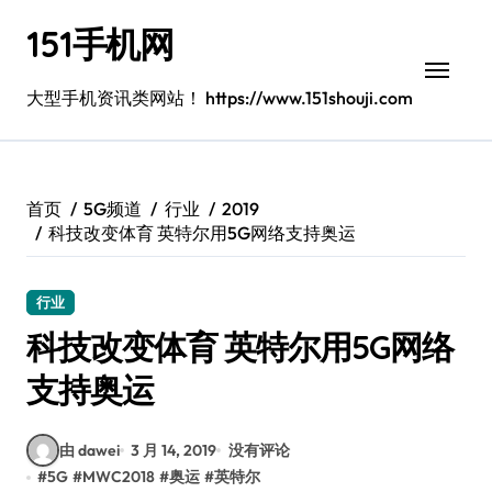
跳
151手机网
转
到
内
大型手机资讯类网站！ https://www.151shouji.com
容
首页
5G频道
行业
2019
科技改变体育 英特尔用5G网络支持奥运
行业
科技改变体育 英特尔用5G网络
支持奥运
由 dawei
3 月 14, 2019
没有评论
#
5G
#
MWC2018
#
奥运
#
英特尔