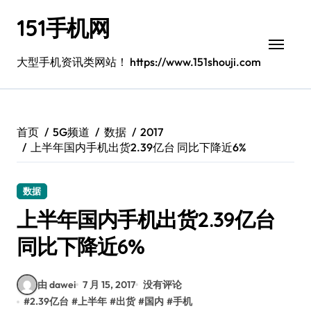
跳
151手机网
转
到
内
大型手机资讯类网站！ https://www.151shouji.com
容
首页
5G频道
数据
2017
上半年国内手机出货2.39亿台 同比下降近6%
数据
上半年国内手机出货2.39亿台
同比下降近6%
由 dawei
7 月 15, 2017
没有评论
#
2.39亿台
#
上半年
#
出货
#
国内
#
手机