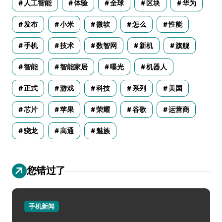
人工智能
体验
全球
区块
华为
发布
小米
微软
怎么
性能
手机
技术
数智网
新机
旗舰
智能
智能家居
曝光
机器人
正式
游戏
科技
系列
美国
芯片
苹果
荣耀
谷歌
运营商
骁龙
高通
魅族
您错过了
手机新闻