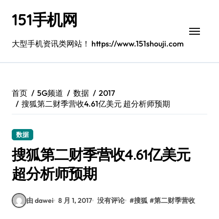
跳
151手机网
转
到
内
大型手机资讯类网站！ https://www.151shouji.com
容
首页
5G频道
数据
2017
搜狐第二财季营收4.61亿美元 超分析师预期
数据
搜狐第二财季营收4.61亿美元
超分析师预期
由 dawei
8 月 1, 2017
没有评论
#
搜狐
#
第二财季营收