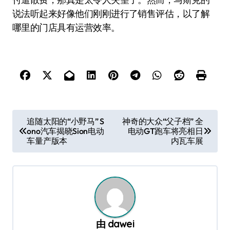
说法听起来好像他们刚刚进行了销售评估，以了解
哪里的门店具有运营效率。
文
追随太阳的“小野马” S
神奇的大众“父子档” 全
ono汽车揭晓Sion电动
电动GT跑车将亮相日
章
车量产版本
内瓦车展
导
航
由
dawei