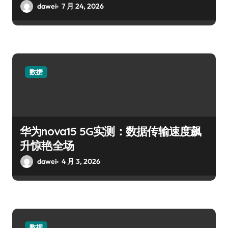
dawei
7 月 24, 2026
数据
华为nova15 5G实测：数据传输速度飙
升惊艳全场
dawei
4 月 3, 2026
数据