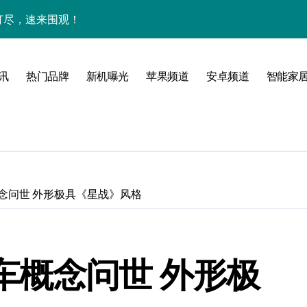
网打尽，速来围观！
玩机秘籍一网打尽
全解析+超实用技巧大放送！
讯
热门品牌
新机曝光
苹果频道
安卓频道
智能家
亮点速览一触即发！
一文全掌握！
科技新魅力！
惠速来把握！
车概念问世 外形极具《星战》风格
，折叠旗舰一手掌控！
置升级新亮点
托车概念问世 外形极
人一步领风骚！