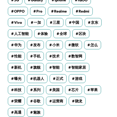
5G
Galaxy
Iphone
IQOO
OPPO
Pro
Realme
Redmi
Vivo
一加
三星
中国
京东
人工智能
体验
全球
区块
华为
发布
小米
微软
怎么
性能
手机
技术
数智网
新机
旗舰
智能
智能家居
曝光
机器人
正式
游戏
科技
系列
美国
芯片
苹果
荣耀
谷歌
运营商
骁龙
高通
魅族