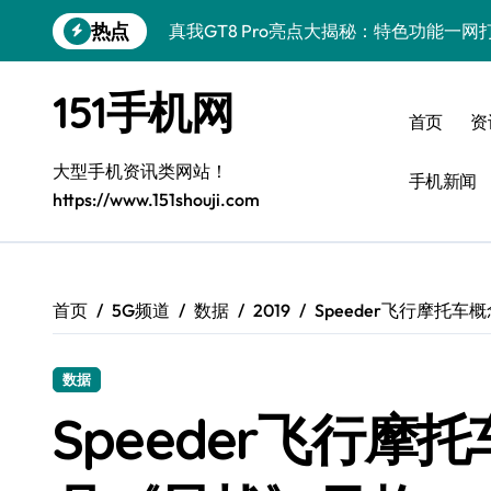
跳
热点
真我GT8 Pro亮点大揭秘：特色功能一
转
到
荣耀500 Pro MOLLY来袭！最新资讯+
内
151手机网
容
OPPO Find X9 Pro深度揭秘：亮点
首页
资
vivo S50 Pro mini来袭！小屏旗舰，
大型手机资讯类网站！
手机新闻
https://www.151shouji.com
REDMI K90深度揭秘：超强配置亮点，
三星W26资讯速递：智领未来，一键解锁
华为nova 15 Ultra新功能解锁，限时优
首页
5G频道
数据
2019
Speeder飞行摩托
三星Galaxy Z Fold7：创新科技赋能
数据
iPhone 17e重磅来袭！深度揭秘性能配
Speeder飞行摩
荣耀WIN资讯秒达，手机实用管家助你快