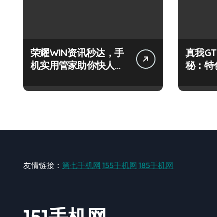
荣耀WIN资讯秒达，手
真我GT
机实用管家助你快人一
秘：特
步领风骚！
尽，速
友情链接：
第七手机网
155手机网
185手机网
151手机网