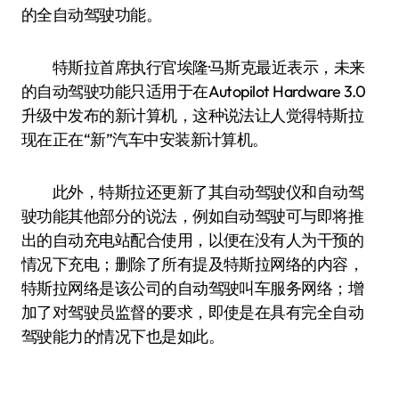
的全自动驾驶功能。
特斯拉首席执行官埃隆·马斯克最近表示，未来
的自动驾驶功能只适用于在Autopilot Hardware 3.0
升级中发布的新计算机，这种说法让人觉得特斯拉
现在正在“新”汽车中安装新计算机。
此外，特斯拉还更新了其自动驾驶仪和自动驾
驶功能其他部分的说法，例如自动驾驶可与即将推
出的自动充电站配合使用，以便在没有人为干预的
情况下充电；删除了所有提及特斯拉网络的内容，
特斯拉网络是该公司的自动驾驶叫车服务网络；增
加了对驾驶员监督的要求，即使是在具有完全自动
驾驶能力的情况下也是如此。