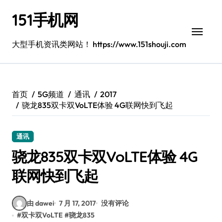
跳
151手机网
转
到
内
大型手机资讯类网站！ https://www.151shouji.com
容
首页
5G频道
通讯
2017
骁龙835双卡双VoLTE体验 4G联网快到飞起
通讯
骁龙835双卡双VoLTE体验 4G
联网快到飞起
由 dawei
7 月 17, 2017
没有评论
#
双卡双VoLTE
#
骁龙835