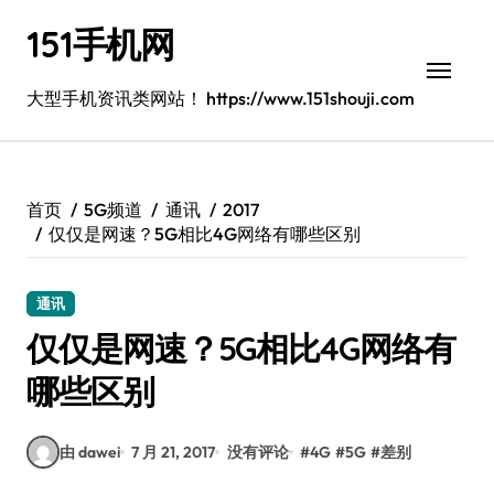
跳
151手机网
转
到
内
大型手机资讯类网站！ https://www.151shouji.com
容
首页
5G频道
通讯
2017
仅仅是网速？5G相比4G网络有哪些区别
通讯
仅仅是网速？5G相比4G网络有
哪些区别
由 dawei
7 月 21, 2017
没有评论
#
4G
#
5G
#
差别