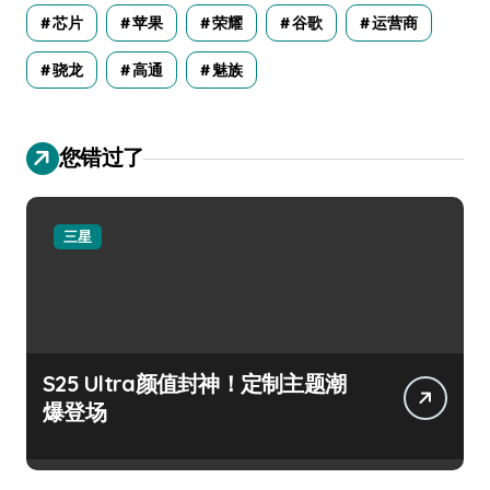
芯片
苹果
荣耀
谷歌
运营商
骁龙
高通
魅族
您错过了
三星
S25 Ultra颜值封神！定制主题潮
爆登场