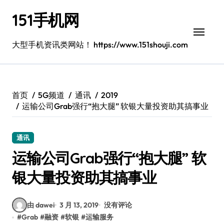
跳
151手机网
转
到
内
大型手机资讯类网站！ https://www.151shouji.com
容
首页
5G频道
通讯
2019
运输公司Grab强行“抱大腿” 软银大量投资助其搞事业
通讯
运输公司Grab强行“抱大腿” 软
银大量投资助其搞事业
由 dawei
3 月 13, 2019
没有评论
#
Grab
#
融资
#
软银
#
运输服务