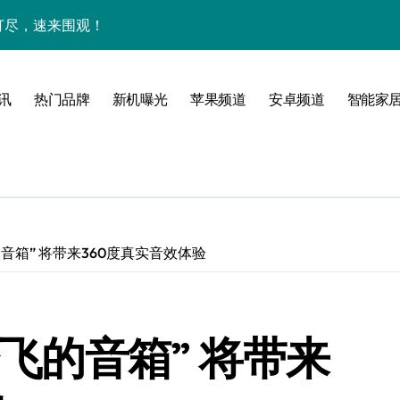
网打尽，速来围观！
玩机秘籍一网打尽
全解析+超实用技巧大放送！
讯
热门品牌
新机曝光
苹果频道
安卓频道
智能家
亮点速览一触即发！
一文全掌握！
科技新魅力！
惠速来把握！
的音箱” 将带来360度真实音效体验
，折叠旗舰一手掌控！
置升级新亮点
会飞的音箱” 将带来
人一步领风骚！