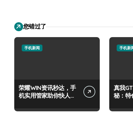
您错过了
手机新闻
手机新
荣耀WIN资讯秒达，手
真我GT
机实用管家助你快人一
秘：特
步领风骚！
尽，速