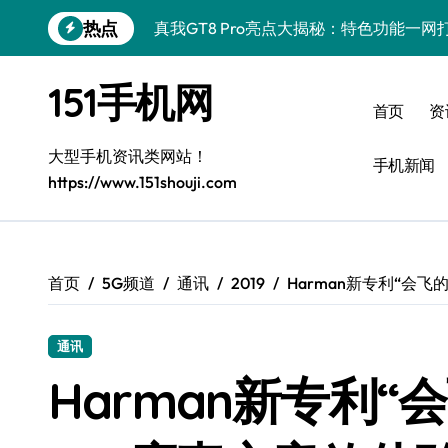
跳
热点
真我GT8 Pro亮点大揭秘：特色功能一
转
到
荣耀500 Pro MOLLY来袭！最新资讯+
内
151手机网
容
OPPO Find X9 Pro深度揭秘：亮点
首页
资
vivo S50 Pro mini来袭！小屏旗舰，
大型手机资讯类网站！
手机新闻
https://www.151shouji.com
REDMI K90深度揭秘：超强配置亮点，
三星W26资讯速递：智领未来，一键解锁
华为nova 15 Ultra新功能解锁，限时优
首页
5G频道
通讯
2019
Harman新专利“会飞
三星Galaxy Z Fold7：创新科技赋能
通讯
iPhone 17e重磅来袭！深度揭秘性能配
Harman新专利“
荣耀WIN资讯秒达，手机实用管家助你快