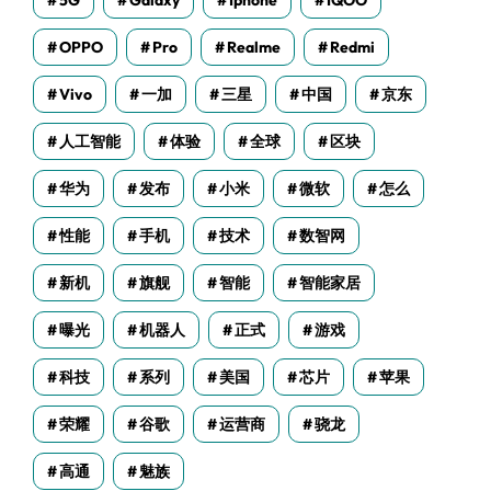
5G
Galaxy
Iphone
IQOO
OPPO
Pro
Realme
Redmi
Vivo
一加
三星
中国
京东
人工智能
体验
全球
区块
华为
发布
小米
微软
怎么
性能
手机
技术
数智网
新机
旗舰
智能
智能家居
曝光
机器人
正式
游戏
科技
系列
美国
芯片
苹果
荣耀
谷歌
运营商
骁龙
高通
魅族