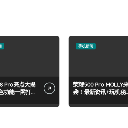
闻
手机新闻
8 Pro亮点大揭
荣耀500 Pro MOLLY
色功能一网打
袭！最新资讯+玩机秘
来围观！
籍一网打尽