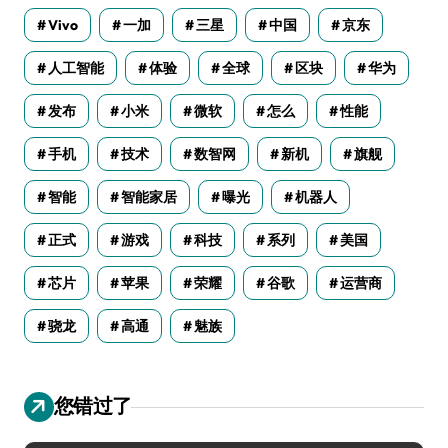
Vivo
一加
三星
中国
京东
人工智能
体验
全球
区块
华为
发布
小米
微软
怎么
性能
手机
技术
数智网
新机
旗舰
智能
智能家居
曝光
机器人
正式
游戏
科技
系列
美国
芯片
苹果
荣耀
谷歌
运营商
骁龙
高通
魅族
您错过了