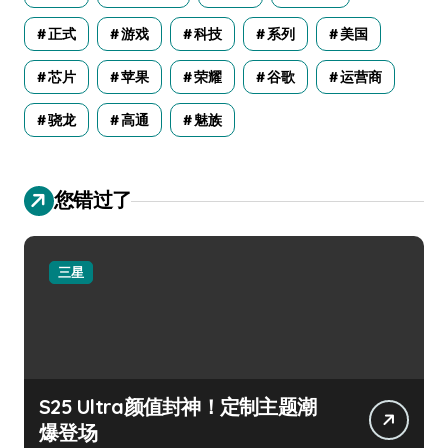
正式
游戏
科技
系列
美国
芯片
苹果
荣耀
谷歌
运营商
骁龙
高通
魅族
您错过了
三星
S25 Ultra颜值封神！定制主题潮
爆登场