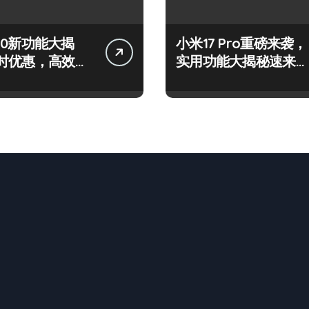
 S50新功能大揭
小米17 Pro重磅来袭，
时优惠，高效玩
实用功能大揭秘速来围
在此！
观！