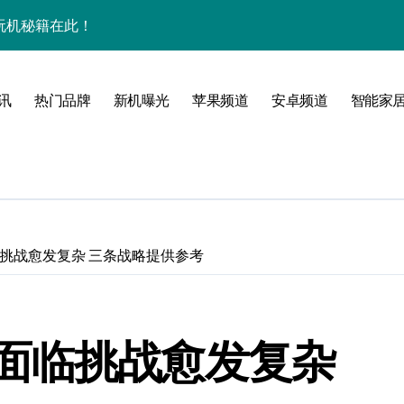
效玩机秘籍在此！
来围观！
管家带你揭秘惊艳新亮点！
讯
热门品牌
新机曝光
苹果频道
安卓频道
智能家
点全揭秘！
！
境界！
挑战愈发复杂 三条战略提供参考
公开
面临挑战愈发复杂
来科技掌中新境！