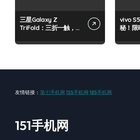
三星Galaxy Z
vivo
TriFold：三折一触，未
秘！限
来科技掌中新境！
机秘籍
友情链接：
第七手机网
155手机网
185手机网
151手机网