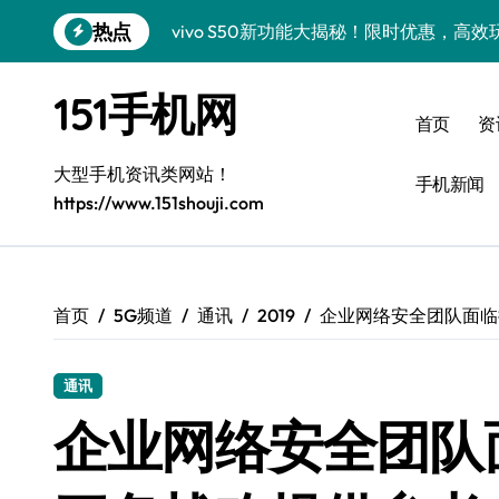
跳
热点
vivo S50新功能大揭秘！限时优惠，高
转
到
小米17 Pro重磅来袭，实用功能大揭秘速
内
151手机网
容
三星Galaxy Z Fold7抢先曝光，手机
首页
资
三星Galaxy S26震撼来袭，创新科技亮
大型手机资讯类网站！
手机新闻
https://www.151shouji.com
S25 Ultra颜值封神！定制主题潮爆登场
Galaxy S25+闪亮登场，这样美秒杀全场
Galaxy S24+惊艳登场，解锁手机美颜新
首页
5G频道
通讯
2019
企业网络安全团队面临
Galaxy S26+颜值爆升！机皇美颜秘籍大
通讯
Galaxy A56 5G登场，时尚旗舰新体验！
企业网络安全团队
三星Galaxy Z TriFold：三折一触，未