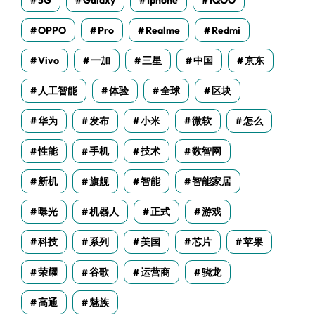
5G
Galaxy
Iphone
IQOO
OPPO
Pro
Realme
Redmi
Vivo
一加
三星
中国
京东
人工智能
体验
全球
区块
华为
发布
小米
微软
怎么
性能
手机
技术
数智网
新机
旗舰
智能
智能家居
曝光
机器人
正式
游戏
科技
系列
美国
芯片
苹果
荣耀
谷歌
运营商
骁龙
高通
魅族