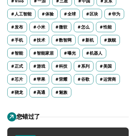
Vivo
一加
三星
中国
京东
人工智能
体验
全球
区块
华为
发布
小米
微软
怎么
性能
手机
技术
数智网
新机
旗舰
智能
智能家居
曝光
机器人
正式
游戏
科技
系列
美国
芯片
苹果
荣耀
谷歌
运营商
骁龙
高通
魅族
您错过了