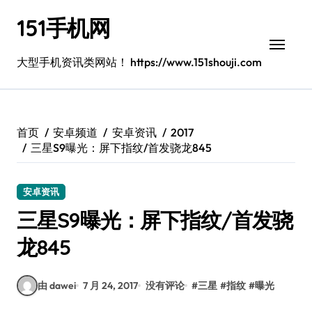
跳
151手机网
转
到
内
大型手机资讯类网站！ https://www.151shouji.com
容
首页
安卓频道
安卓资讯
2017
三星S9曝光：屏下指纹/首发骁龙845
安卓资讯
三星S9曝光：屏下指纹/首发骁
龙845
由 dawei
7 月 24, 2017
没有评论
#
三星
#
指纹
#
曝光