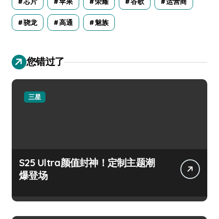
芯片
苹果
荣耀
谷歌
运营商
骁龙
高通
魅族
您错过了
三星
S25 Ultra颜值封神！定制主题潮
爆登场