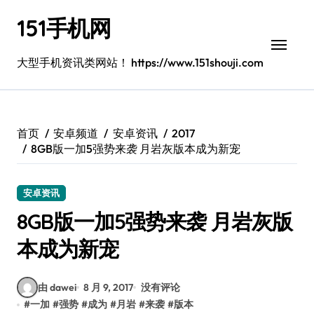
跳
151手机网
转
到
内
大型手机资讯类网站！ https://www.151shouji.com
容
首页
安卓频道
安卓资讯
2017
8GB版一加5强势来袭 月岩灰版本成为新宠
安卓资讯
8GB版一加5强势来袭 月岩灰版
本成为新宠
由 dawei
8 月 9, 2017
没有评论
#
一加
#
强势
#
成为
#
月岩
#
来袭
#
版本