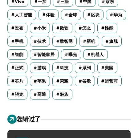
Vivo
一加
三星
中国
京东
人工智能
体验
全球
区块
华为
发布
小米
微软
怎么
性能
手机
技术
数智网
新机
旗舰
智能
智能家居
曝光
机器人
正式
游戏
科技
系列
美国
芯片
苹果
荣耀
谷歌
运营商
骁龙
高通
魅族
您错过了