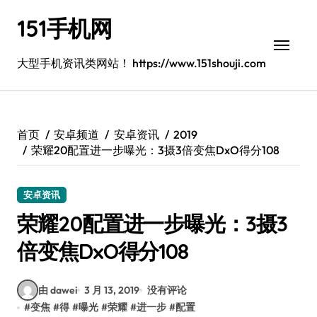
跳
151手机网
转
到
内
大型手机资讯类网站！ https://www.151shouji.com
容
首页
安卓频道
安卓资讯
2019
荣耀20配置进一步曝光：3摄3倍变焦DxO得分108
安卓资讯
荣耀20配置进一步曝光：3摄3
倍变焦DxO得分108
由 dawei
3 月 13, 2019
没有评论
#
变焦
#
得
#
曝光
#
荣耀
#
进一步
#
配置