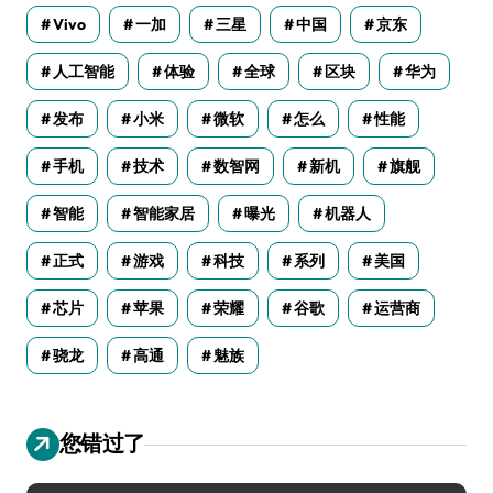
Vivo
一加
三星
中国
京东
人工智能
体验
全球
区块
华为
发布
小米
微软
怎么
性能
手机
技术
数智网
新机
旗舰
智能
智能家居
曝光
机器人
正式
游戏
科技
系列
美国
芯片
苹果
荣耀
谷歌
运营商
骁龙
高通
魅族
您错过了