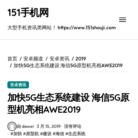
跳
151手机网
转
到
内
大型手机资讯类网站！ https://www.151shouji.com
容
首页
安卓频道
安卓资讯
2019
加快5G生态系统建设 海信5G原型机亮相AWE2019
安卓资讯
加快5G生态系统建设 海信5G原
型机亮相AWE2019
由 dawei
3 月 15, 2019
没有评论
#
加快
#
原型机
#
建设
#
海信
#
生态系统