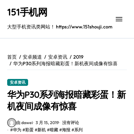
跳
151手机网
转
到
内
大型手机资讯类网站！ https://www.151shouji.com
容
首页
安卓频道
安卓资讯
2019
华为P30系列海报暗藏彩蛋！新机夜间成像有惊喜
安卓资讯
华为P30系列海报暗藏彩蛋！新
机夜间成像有惊喜
由 dawei
3 月 15, 2019
没有评论
#
华为
#
彩蛋
#
新机
#
暗藏
#
海报
#
系列