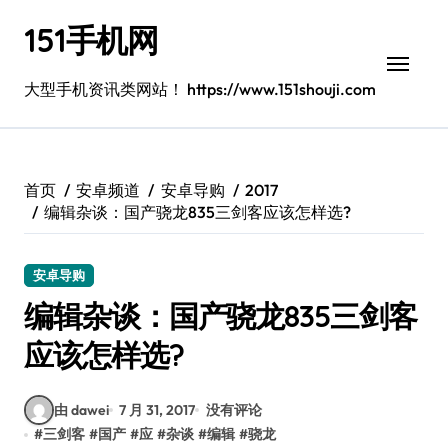
跳
151手机网
转
到
内
大型手机资讯类网站！ https://www.151shouji.com
容
首页
安卓频道
安卓导购
2017
编辑杂谈：国产骁龙835三剑客应该怎样选?
安卓导购
编辑杂谈：国产骁龙835三剑客
应该怎样选?
由 dawei
7 月 31, 2017
没有评论
#
三剑客
#
国产
#
应
#
杂谈
#
编辑
#
骁龙