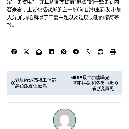
定、更省电”，并且从官方提前“剧透”的一些更新内
容来看，主要包括锁屏的左一屏(向右滑)重新设计;加
入分屏功能;新增了三套主题以及适度功能的精简等
等。
文
MIUI 9最牛功能曝光：
魅族Pro7亮相工信部
智能拦截 和各类垃圾
章
黑色版颜值最高
消息说再见
导
航