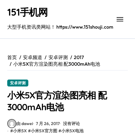
跳
151手机网
转
到
内
大型手机资讯类网站！ https://www.151shouji.com
容
首页
安卓频道
安卓评测
2017
小米5X官方渲染图亮相 配3000mAh电池
安卓评测
小米5X官方渲染图亮相 配
3000mAh电池
由 dawei
7 月 26, 2017
没有评论
#
小米5X
#
小米5X官方图
#
小米5X电池