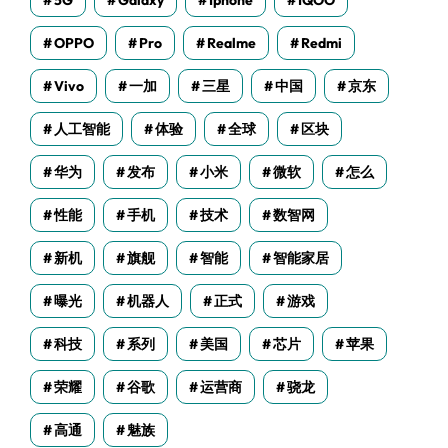
5G
Galaxy
Iphone
IQOO
OPPO
Pro
Realme
Redmi
Vivo
一加
三星
中国
京东
人工智能
体验
全球
区块
华为
发布
小米
微软
怎么
性能
手机
技术
数智网
新机
旗舰
智能
智能家居
曝光
机器人
正式
游戏
科技
系列
美国
芯片
苹果
荣耀
谷歌
运营商
骁龙
高通
魅族