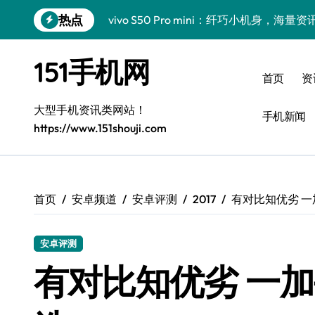
跳
热点
vivo S50 Pro mini：纤巧小机身，海
转
到
三星Galaxy Z TriFold：三折一触，未
内
151手机网
容
vivo S50新功能大揭秘！限时优惠，高
首页
资
小米17 Pro重磅来袭，实用功能大揭秘速
大型手机资讯类网站！
手机新闻
https://www.151shouji.com
三星Galaxy Z Fold7抢先曝光，手机
三星Galaxy S26震撼来袭，创新科技亮
S25 Ultra颜值封神！定制主题潮爆登场
首页
安卓频道
安卓评测
2017
有对比知优劣 一
Galaxy S25+闪亮登场，这样美秒杀全场
安卓评测
Galaxy S24+惊艳登场，解锁手机美颜新
有对比知优劣 一加
真我GT8震撼来袭，引领科技潮流，创新