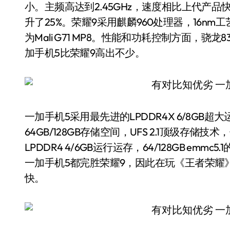
小。主频高达到2.45GHz，速度相比上代产品快2
升了25%。荣耀9采用麒麟960处理器，16nm
为Mali G71 MP8。性能和功耗控制方面，
加手机5比荣耀9高出不少。
一加手机5采用最先进的LPDDR4X 6/8G
64GB/128GB存储空间，UFS 2.1顶级存储技
LPDDR4 4/6GB运行运存，64/128GB e
一加手机5都完胜荣耀9，因此在玩《王者荣耀
快。