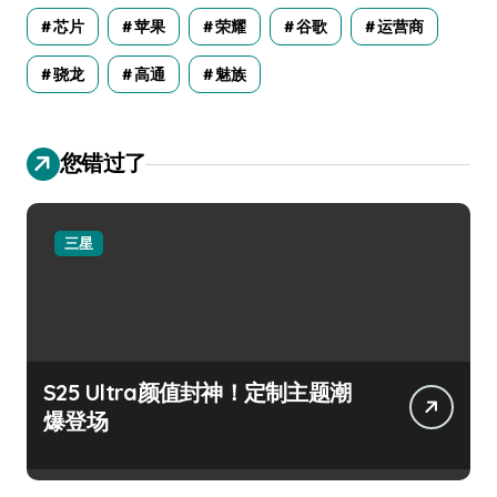
芯片
苹果
荣耀
谷歌
运营商
骁龙
高通
魅族
您错过了
三星
S25 Ultra颜值封神！定制主题潮
爆登场