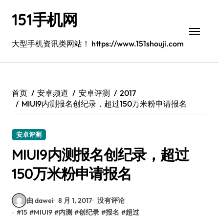
跳
151手机网
转
到
内
大型手机资讯类网站！ https://www.151shouji.com
容
首页
安卓频道
安卓评测
2017
MIUI9内测报名创纪录，超过150万米粉申请报名
安卓评测
MIUI9内测报名创纪录，超过
150万米粉申请报名
由 dawei
8 月 1, 2017
没有评论
#
15
#
MIUI9
#
内测
#
创纪录
#
报名
#
超过