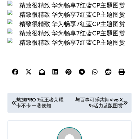
文
魅族PRO 7玩王者荣耀
与百事可乐共舞 vivo X
卡不卡 一测便知
9s活力蓝版图赏
章
导
航