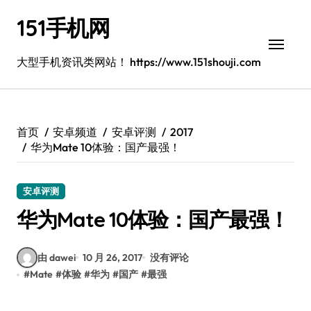
跳
151手机网
转
到
内
大型手机资讯类网站！ https://www.151shouji.com
容
首页
安卓频道
安卓评测
2017
华为Mate 10体验：国产最强！
安卓评测
华为Mate 10体验：国产最强！
由 dawei
10 月 26, 2017
没有评论
#
Mate
#
体验
#
华为
#
国产
#
最强