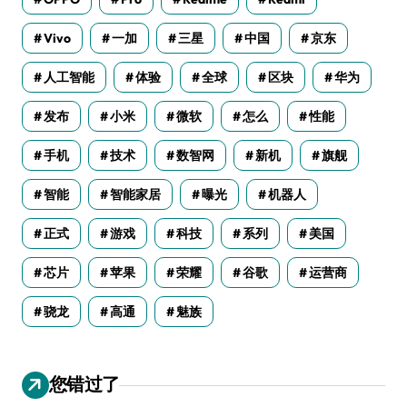
Vivo
一加
三星
中国
京东
人工智能
体验
全球
区块
华为
发布
小米
微软
怎么
性能
手机
技术
数智网
新机
旗舰
智能
智能家居
曝光
机器人
正式
游戏
科技
系列
美国
芯片
苹果
荣耀
谷歌
运营商
骁龙
高通
魅族
您错过了