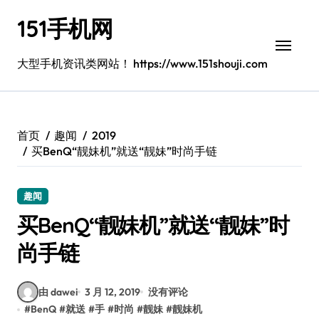
跳
151手机网
转
到
内
大型手机资讯类网站！ https://www.151shouji.com
容
首页
趣闻
2019
买BenQ“靓妹机”就送“靓妹”时尚手链
趣闻
买BenQ“靓妹机”就送“靓妹”时
尚手链
由 dawei
3 月 12, 2019
没有评论
#
BenQ
#
就送
#
手
#
时尚
#
靓妹
#
靓妹机